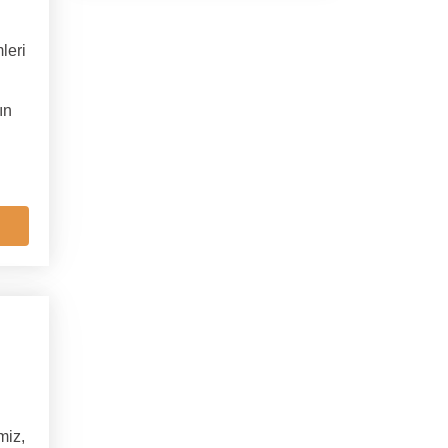
leri
ın
miz,