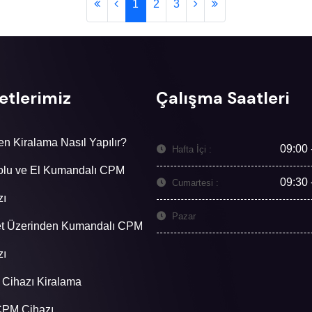
1
2
3
etlerimiz
Çalışma Saatleri
n Kiralama Nasıl Yapılır?
09:00 
Hafta İçi :
olu ve El Kumandalı CPM
09:30 
Cumartesi :
zı
Pazar
et Üzerinden Kumandalı CPM
zı
Cihazı Kiralama
CPM Cihazı