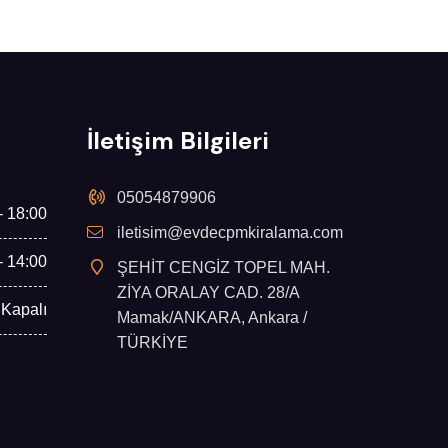
İletişim Bilgileri
05054879906
- 18:00
iletisim@evdecpmkiralama.com
- 14:00
ŞEHİT CENGİZ TOPEL MAH.
ZİYA ORALAY CAD. 28/A
Kapalı
Mamak/ANKARA, Ankara /
TÜRKİYE