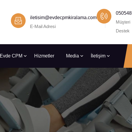
050548
iletisim@evdecpmkiralama.com
Müşteri
E-Mail Adresi
Destek
Evde CPM
Hizmetler
Media
İletişim