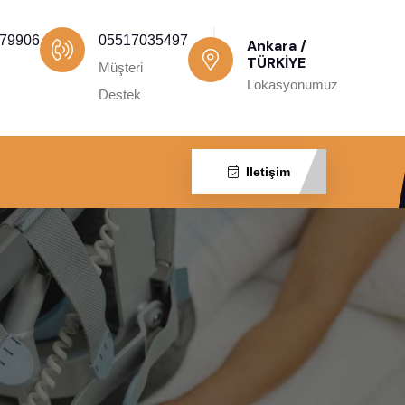
79906
05517035497
Ankara /
TÜRKİYE
Müşteri
Lokasyonumuz
Destek
Iletişim