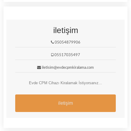
iletişim
05054879906
05517035497
iletisim@evdecpmkiralama.com
Evde CPM Cihazı Kiralamak İstiyorsanız...
iletişim