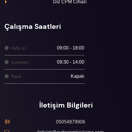
Diz CPM Cihazı
Çalışma Saatleri
09:00 - 18:00
Hafta İçi :
09:30 - 14:00
Cumartesi :
Kapalı
Pazar
İletişim Bilgileri
05054879906